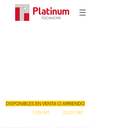
BODEGAS A LA MEDIDA
& LOTES INDUSTRIALES
DISPONIBLES EN VENTA O ARRIENDO
Lotes desde
7,926 M2
hasta
35,031 M2
Tocáncipa, Colombia