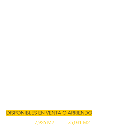
BODEGAS A LA MEDIDA
& LOTES INDUSTRIALES
DISPONIBLES EN VENTA O ARRIENDO
Lotes desde
7,926 M2
hasta
35,031 M2
Tocáncipa, Colombia